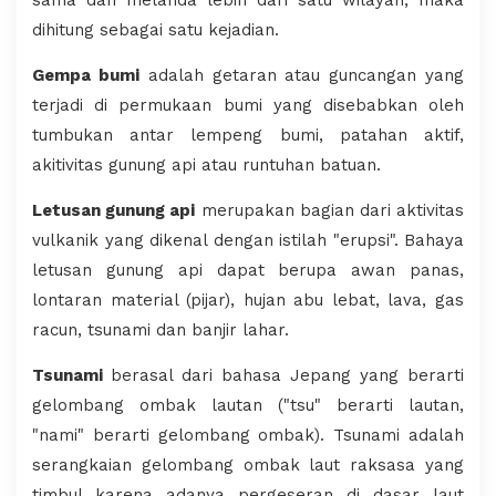
sama dan melanda lebih dari satu wilayah, maka
dihitung sebagai satu kejadian.
Gempa bumi
adalah getaran atau guncangan yang
terjadi di permukaan bumi yang disebabkan oleh
tumbukan antar lempeng bumi, patahan aktif,
akitivitas gunung api atau runtuhan batuan.
Letusan gunung api
merupakan bagian dari aktivitas
vulkanik yang dikenal dengan istilah "erupsi". Bahaya
letusan gunung api dapat berupa awan panas,
lontaran material (pijar), hujan abu lebat, lava, gas
racun, tsunami dan banjir lahar.
Tsunami
berasal dari bahasa Jepang yang berarti
gelombang ombak lautan ("tsu" berarti lautan,
"nami" berarti gelombang ombak). Tsunami adalah
serangkaian gelombang ombak laut raksasa yang
timbul karena adanya pergeseran di dasar laut