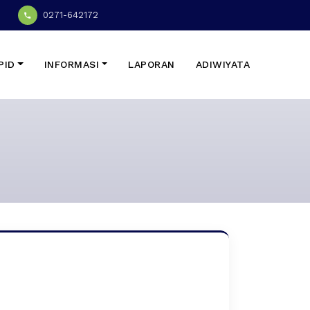
0271-642172
PID
INFORMASI
LAPORAN
ADIWIYATA