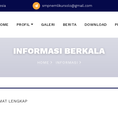
esia
smpnemlikursolo@gmail.com
HOME
PROFIL
GALERI
BERITA
DOWNLOAD
P
INFORMASI BERKALA
HOME
INFORMASI
AMAT LENGKAP