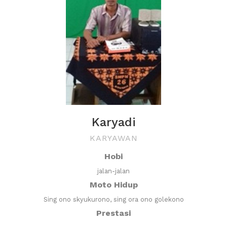
Karyadi
KARYAWAN
Hobi
jalan-jalan
Moto Hidup
Sing ono skyukurono, sing ora ono golekono
Prestasi